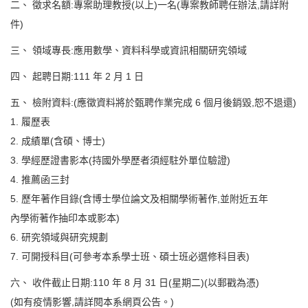
二、 徵求名額:專案助理教授(以上)一名(專案教師聘任辦法,請詳附
件)
三、 領域專長:應用數學、資料科學或資訊相關研究領域
四、 起聘日期:111 年 2 月 1 日
五、 檢附資料:(應徵資料將於甄聘作業完成 6 個月後銷毀,恕不退還)
1. 履歷表
2. 成績單(含碩、博士)
3. 學經歷證書影本(持國外學歷者須經駐外單位驗證)
4. 推薦函三封
5. 歷年著作目錄(含博士學位論文及相關學術著作,並附近五年
內學術著作抽印本或影本)
6. 研究領域與研究規劃
7. 可開授科目(可參考本系學士班、碩士班必選修科目表)
六、 收件截止日期:110 年 8 月 31 日(星期二)(以郵戳為憑)
(如有疫情影響,請詳閱本系網頁公告。)