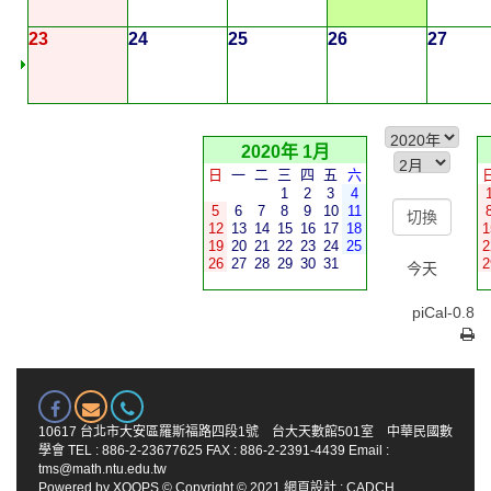
23
24
25
26
27
2020年 1月
日
一
二
三
四
五
六
1
2
3
4
5
6
7
8
9
10
11
12
13
14
15
16
17
18
1
19
20
21
22
23
24
25
2
26
27
28
29
30
31
2
今天
piCal-0.8
10617 台北市大安區羅斯福路四段1號 台大天數館501室 中華民國數
學會 TEL : 886-2-23677625 FAX : 886-2-2391-4439 Email :
tms@math.ntu.edu.tw
Powered by
XOOPS
© Copyright © 2021
網頁設計
:
CADCH