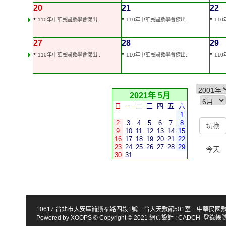
20
21
22
•
•
•
110年中華民國數學會傑出..
110年中華民國數學會傑出..
11
27
28
29
•
•
•
110年中華民國數學會傑出..
110年中華民國數學會傑出..
11
2021年 5月
日
一
二
三
四
五
六
1
2
3
4
5
6
7
8
9
10
11
12
13
14
15
16
17
18
19
20
21
22
23
24
25
26
27
28
29
今天
30
31
10617 台北市大安區羅斯福路四段1號 台大天數館501室 中華民國數學會 TEL : 886-2
Powered by
XOOPS
© Copyright © 2021
網頁設計
:
CADCH
登錄帳