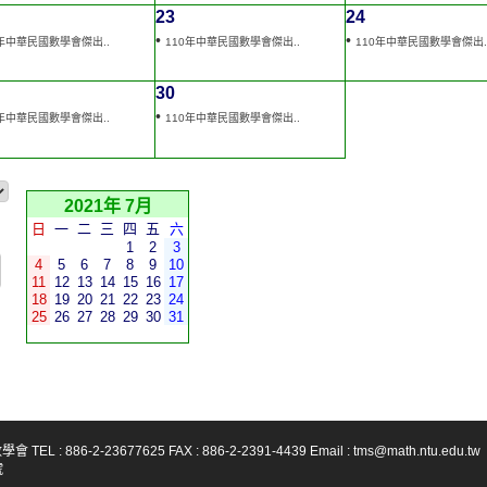
23
24
•
•
0年中華民國數學會傑出..
110年中華民國數學會傑出..
110年中華民國數學會傑出.
30
•
0年中華民國數學會傑出..
110年中華民國數學會傑出..
2021年 7月
日
一
二
三
四
五
六
1
2
3
4
5
6
7
8
9
10
11
12
13
14
15
16
17
18
19
20
21
22
23
24
25
26
27
28
29
30
31
-23677625 FAX : 886-2-2391-4439 Email : tms@math.ntu.edu.tw
號