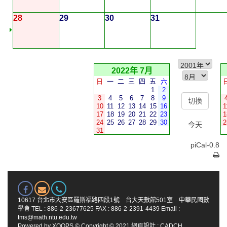
28
29
30
31
2022年 7月
日
一
二
三
四
五
六
1
2
3
4
5
6
7
8
9
10
11
12
13
14
15
16
1
17
18
19
20
21
22
23
1
24
25
26
27
28
29
30
2
今天
31
piCal-0.8
10617 台北市大安區羅斯福路四段1號 台大天數館501室 中華民國數
學會 TEL : 886-2-23677625 FAX : 886-2-2391-4439 Email :
tms@math.ntu.edu.tw
Powered by
XOOPS
© Copyright © 2021
網頁設計
:
CADCH