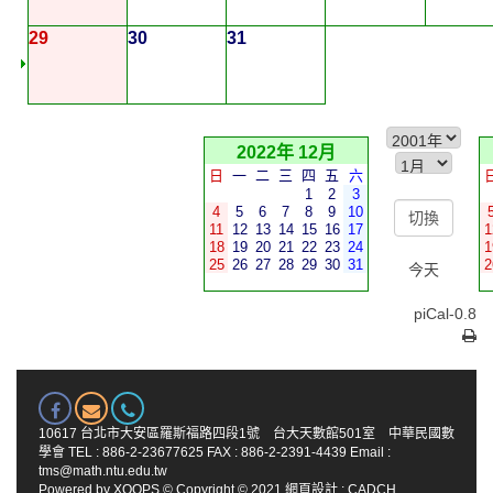
29
30
31
2022年 12月
日
一
二
三
四
五
六
1
2
3
4
5
6
7
8
9
10
11
12
13
14
15
16
17
1
18
19
20
21
22
23
24
1
25
26
27
28
29
30
31
2
今天
piCal-0.8
10617 台北市大安區羅斯福路四段1號 台大天數館501室 中華民國數
學會 TEL : 886-2-23677625 FAX : 886-2-2391-4439 Email :
tms@math.ntu.edu.tw
Powered by
XOOPS
© Copyright © 2021
網頁設計
:
CADCH