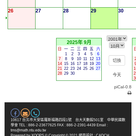
26
27
28
29
30
2025年 9月
日
一
二
三
四
五
六
1
2
3
4
5
6
7
8
9
10
11
12
13
14
15
16
17
18
19
20
21
22
23
24
25
26
27
1
28
29
30
2
今天
3
piCal-0.8
10617 台北市大安區羅斯福路四段1號 台大天數館501室 中華民國數
學會 TEL : 886-2-23677625 FAX : 886-2-2391-4439 Email :
tms@math.ntu.edu.tw
Powered by
XOOPS
© Copyright © 2021
網頁設計
:
CADCH