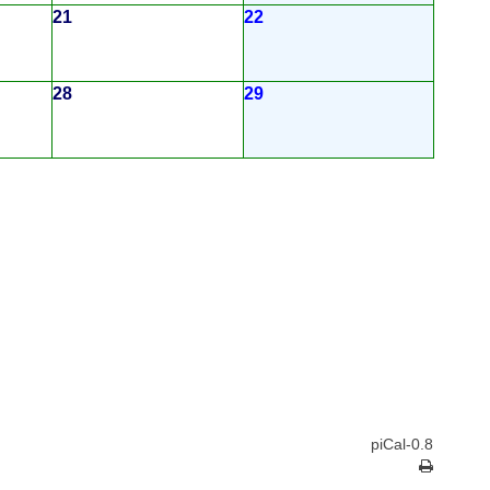
21
22
28
29
piCal-0.8