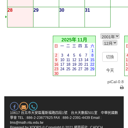
28
29
30
31
2025年 11月
日
一
二
三
四
五
六
1
2
3
4
5
6
7
8
9
10
11
12
13
14
15
1
16
17
18
19
20
21
22
1
23
24
25
26
27
28
29
2
今天
30
piCal-0.8
10617 台北市大安區羅斯福路四段1號 台大天數館501室 中華民國數
學會 TEL : 886-2-23677625 FAX : 886-2-2391-4439 Email :
tms@math.ntu.edu.tw
Powered by
XOOPS
© Copyright © 2021
網頁設計
:
CADCH