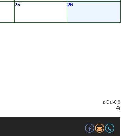
25
26
piCal-0.8