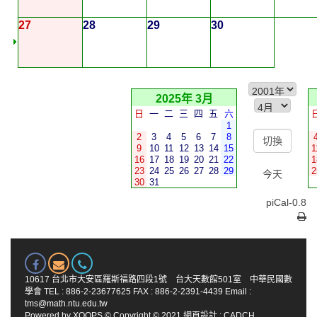
27
28
29
30
2025年 3月
日
一
二
三
四
五
六
1
2
3
4
5
6
7
8
9
10
11
12
13
14
15
1
16
17
18
19
20
21
22
1
23
24
25
26
27
28
29
2
今天
30
31
piCal-0.8
10617 台北市大安區羅斯福路四段1號 台大天數館501室 中華民國數
學會 TEL : 886-2-23677625 FAX : 886-2-2391-4439 Email :
tms@math.ntu.edu.tw
Powered by
XOOPS
© Copyright © 2021
網頁設計
:
CADCH