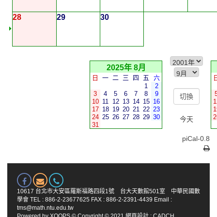
28
29
30
2025年 8月
日
一
二
三
四
五
六
1
2
3
4
5
6
7
8
9
10
11
12
13
14
15
16
1
17
18
19
20
21
22
23
1
24
25
26
27
28
29
30
2
今天
31
piCal-0.8
10617 台北市大安區羅斯福路四段1號 台大天數館501室 中華民國數
學會 TEL : 886-2-23677625 FAX : 886-2-2391-4439 Email :
tms@math.ntu.edu.tw
Powered by
XOOPS
© Copyright © 2021
網頁設計
:
CADCH