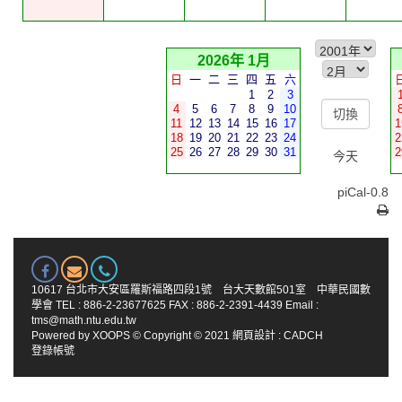
2026年 1月
日
一
二
三
四
五
六
1
2
3
4
5
6
7
8
9
10
11
12
13
14
15
16
17
1
18
19
20
21
22
23
24
2
25
26
27
28
29
30
31
2
今天
piCal-0.8
10617 台北市大安區羅斯福路四段1號 台大天數館501室 中華民國數
學會 TEL : 886-2-23677625 FAX : 886-2-2391-4439 Email :
tms@math.ntu.edu.tw
Powered by
XOOPS
© Copyright © 2021
網頁設計
:
CADCH
登錄帳號