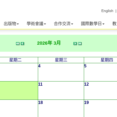
English
出版物
學術會議
合作交流
國際數學日
教
2026年 3月
星期二
星期三
星期四
4
5
11
12
18
19