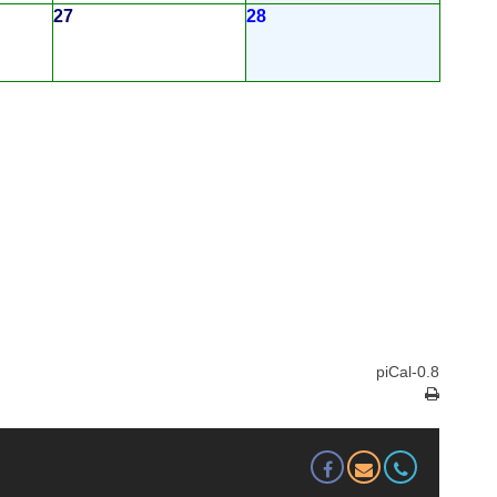
27
28
piCal-0.8