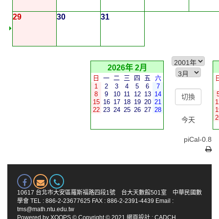
29
30
31
2026年 2月
日
一
二
三
四
五
六
1
2
3
4
5
6
7
8
9
10
11
12
13
14
15
16
17
18
19
20
21
1
22
23
24
25
26
27
28
1
2
今天
piCal-0.8
10617 台北市大安區羅斯福路四段1號 台大天數館501室 中華民國數
學會 TEL : 886-2-23677625 FAX : 886-2-2391-4439 Email :
tms@math.ntu.edu.tw
Powered by
XOOPS
© Copyright © 2021
網頁設計
:
CADCH