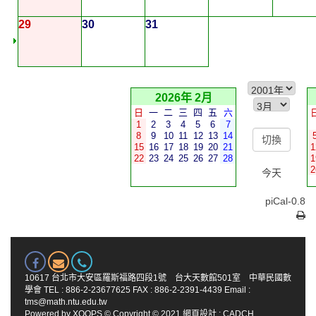
29
30
31
2026年 2月
日
一
二
三
四
五
六
1
2
3
4
5
6
7
8
9
10
11
12
13
14
15
16
17
18
19
20
21
1
22
23
24
25
26
27
28
1
2
今天
piCal-0.8
10617 台北市大安區羅斯福路四段1號 台大天數館501室 中華民國數
學會 TEL : 886-2-23677625 FAX : 886-2-2391-4439 Email :
tms@math.ntu.edu.tw
Powered by
XOOPS
© Copyright © 2021
網頁設計
:
CADCH