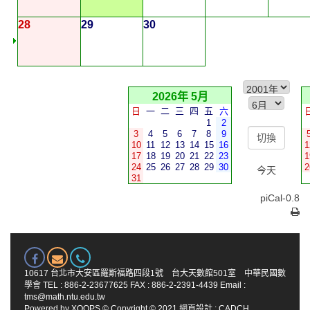
28
29
30
2026年 5月
日
一
二
三
四
五
六
1
2
3
4
5
6
7
8
9
10
11
12
13
14
15
16
1
17
18
19
20
21
22
23
1
24
25
26
27
28
29
30
2
今天
31
piCal-0.8
10617 台北市大安區羅斯福路四段1號 台大天數館501室 中華民國數
學會 TEL : 886-2-23677625 FAX : 886-2-2391-4439 Email :
tms@math.ntu.edu.tw
Powered by
XOOPS
© Copyright © 2021
網頁設計
:
CADCH