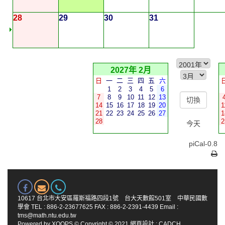
28
29
30
31
2027年 2月
日
一
二
三
四
五
六
1
2
3
4
5
6
7
8
9
10
11
12
13
14
15
16
17
18
19
20
1
21
22
23
24
25
26
27
1
28
2
今天
piCal-0.8
10617 台北市大安區羅斯福路四段1號 台大天數館501室 中華民國數
學會 TEL : 886-2-23677625 FAX : 886-2-2391-4439 Email :
tms@math.ntu.edu.tw
Powered by
XOOPS
© Copyright © 2021
網頁設計
:
CADCH