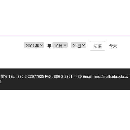
年
今天
-23677625 FAX : 886-2-2391-4439 Email : tms@math.ntu.edu.tw
號