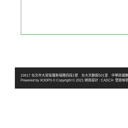
10617 台北市大安區羅斯福路四段1號 台大天數館501室 中華民國數學會 TEL : 886-2
Powered by
XOOPS
© Copyright © 2021
網頁設計
:
CADCH
登錄帳