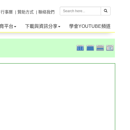
| 行事曆
| 贊助方式
| 聯絡我們
育平台
下載與資訊分享
學會YOUTUBE頻道