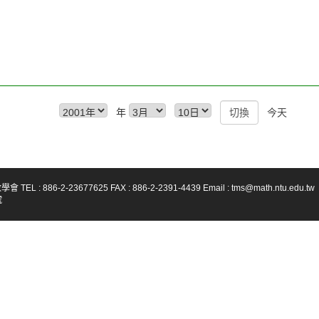
年
今天
-23677625 FAX : 886-2-2391-4439 Email : tms@math.ntu.edu.tw
號