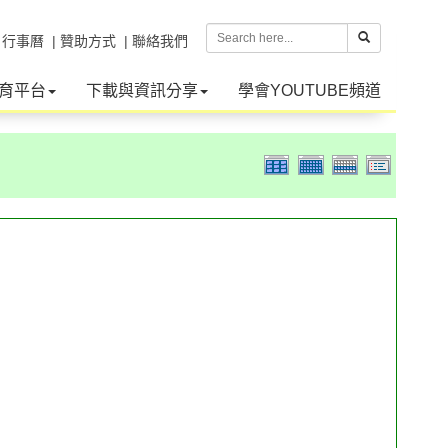
| 行事曆
| 贊助方式
| 聯絡我們
育平台
下載與資訊分享
學會YOUTUBE頻道