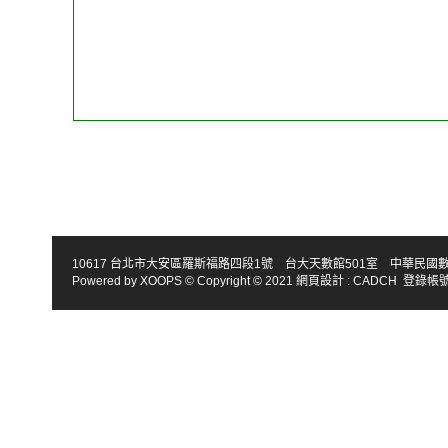
10617 台北市大安區羅斯福路四段1號 台大天數館501室 中華民國數學會 TEL : 886-2
Powered by
XOOPS
© Copyright © 2021
網頁設計
:
CADCH
登錄帳