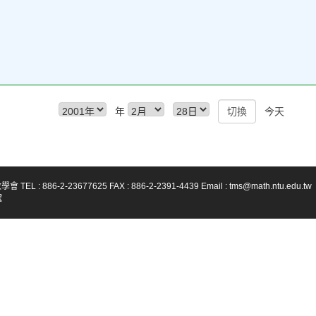
年
今天
-23677625 FAX : 886-2-2391-4439 Email : tms@math.ntu.edu.tw
號