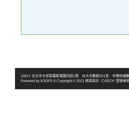
10617 台北市大安區羅斯福路四段1號 台大天數館501室 中華民國數學會 TEL : 886-2
Powered by
XOOPS
© Copyright © 2021
網頁設計
:
CADCH
登錄帳