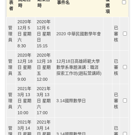
表
事件名
時
時
選
者
項
2020年
2020年
管
12月 5
12月 6
已
理
日 星期
日 星期
2020 中華民國數學年會
審
員
六
日
核
8:30
15:15
2020年
2020年
管
12月 18
12月 18
12月18日高雄師範大學
已
理
日 星期
日 星期
數學系專題演講：職涯
審
員
五
五
探索工作坊(趙耘萱講師)
核
9:00
12:00
2021年
2021年
管
3月 13
3月 13
已
理
日 星期
日 星期
3.14國際數學日
審
員
六
六
核
10:00
17:00
2021年
2021年
管
3月 14
3月 14
已
理
日 星期
日 星期
3.14國際數學日
審