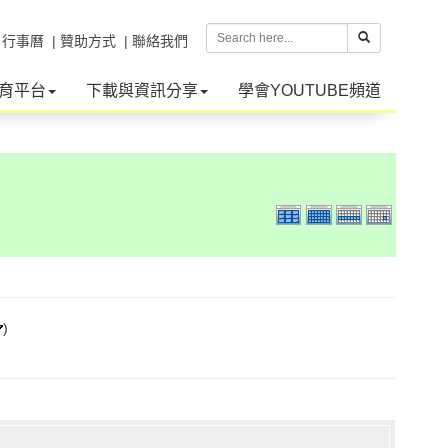
| 行事曆
| 贊助方式
| 聯絡我們
育平台
下載與資訊分享
學會YOUTUBE頻道
)