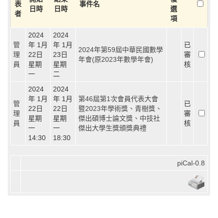
表
事件名
日時
日時
選
者
項
2024
2024
管
年 1月
年 1月
已
2024年第59屆中華民國數學
理
22日
23日
審
年會(原2023年數學年會)
員
星期
星期
核
一
二
2024
2024
年 1月
年 1月
第46屆第1次會員代表大會
管
已
22日
22日
暨2023年學術獎、青樹獎、
理
審
星期
星期
傑出碩博士論文獎、中技社
員
核
一
一
傑出大學生獎頒獎典禮
14:30
18:30
piCal-0.8