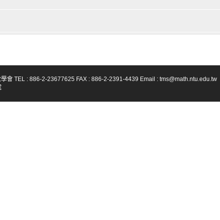
-23677625 FAX : 886-2-2391-4439 Email : tms@math.ntu.edu.tw
號