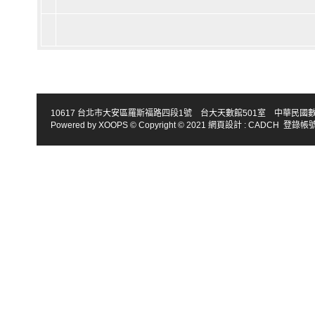
10617 台北市大安區羅斯福路四段1號 台大天數館501室 中華民國數學會 TEL : 886-2
Powered by
XOOPS
© Copyright © 2021
網頁設計
:
CADCH
登錄帳