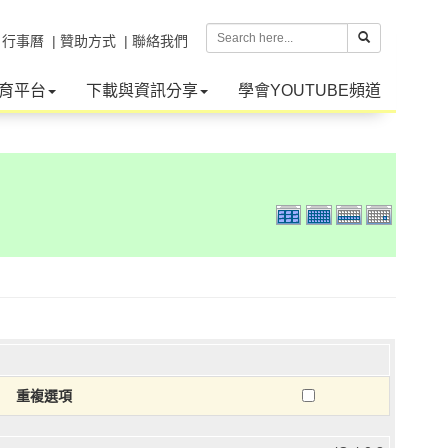
| 行事曆
| 贊助方式
| 聯絡我們
育平台
下載與資訊分享
學會YOUTUBE頻道
重複選項