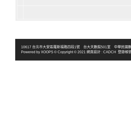
10617 台北市大安區羅斯福路四段1號 台大天數館501室 中華民國數學會 TEL : 886-2
Powered by
XOOPS
© Copyright © 2021
網頁設計
:
CADCH
登錄帳