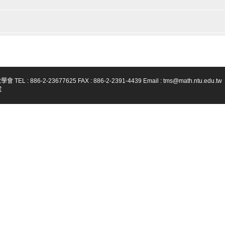
-23677625 FAX : 886-2-2391-4439 Email : tms@math.ntu.edu.tw
號