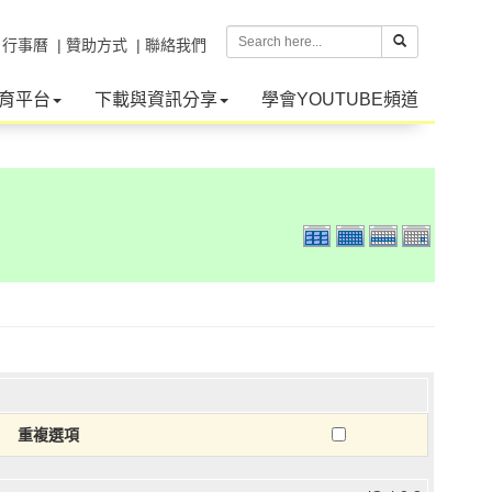
| 行事曆
| 贊助方式
| 聯絡我們
育平台
下載與資訊分享
學會YOUTUBE頻道
重複選項