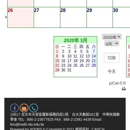
26
27
28
29
30
2020年 3月
日
一
二
三
四
五
六
1
2
3
4
5
6
7
8
9
10
11
12
13
14
15
16
17
18
19
20
21
1
22
23
24
25
26
27
28
1
29
30
31
2
今天
3
piCal-0.8
10617 台北市大安區羅斯福路四段1號 台大天數館501室 中華民國數
學會 TEL : 886-2-23677625 FAX : 886-2-2391-4439 Email :
tms@math.ntu.edu.tw
Powered by
XOOPS
© Copyright © 2021
網頁設計
:
CADCH