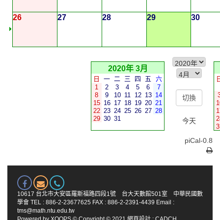
26
27
28
29
30
2020年 3月
日
一
二
三
四
五
六
1
2
3
4
5
6
7
8
9
10
11
12
13
14
15
16
17
18
19
20
21
1
22
23
24
25
26
27
28
1
29
30
31
2
今天
3
piCal-0.8
10617 台北市大安區羅斯福路四段1號 台大天數館501室 中華民國數
學會 TEL : 886-2-23677625 FAX : 886-2-2391-4439 Email :
tms@math.ntu.edu.tw
Powered by
XOOPS
© Copyright © 2021
網頁設計
:
CADCH