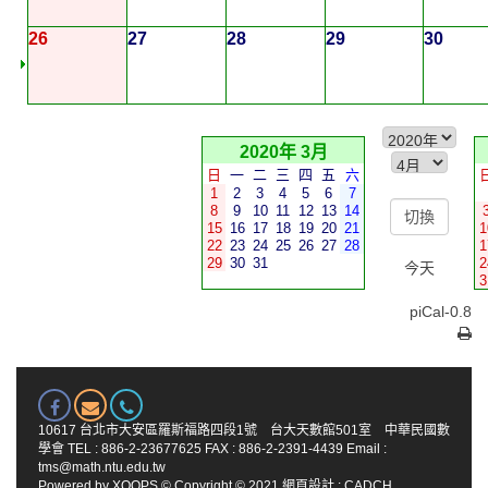
26
27
28
29
30
2020年 3月
日
一
二
三
四
五
六
1
2
3
4
5
6
7
8
9
10
11
12
13
14
15
16
17
18
19
20
21
1
22
23
24
25
26
27
28
1
29
30
31
2
今天
3
piCal-0.8
10617 台北市大安區羅斯福路四段1號 台大天數館501室 中華民國數
學會 TEL : 886-2-23677625 FAX : 886-2-2391-4439 Email :
tms@math.ntu.edu.tw
Powered by
XOOPS
© Copyright © 2021
網頁設計
:
CADCH