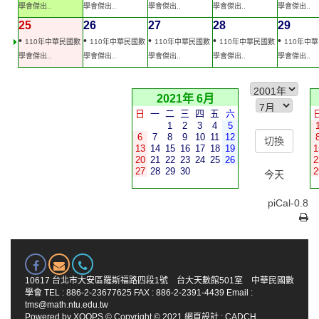
學會傑出..
學會傑出..
學會傑出..
學會傑出..
學會傑出..
25
26
27
28
29
•
•
•
•
•
110年中華民國數
110年中華民國數
110年中華民國數
110年中華民國數
110年中
學會傑出..
學會傑出..
學會傑出..
學會傑出..
學會傑出..
2021年 6月
日
一
二
三
四
五
六
1
2
3
4
5
6
7
8
9
10
11
12
13
14
15
16
17
18
19
1
20
21
22
23
24
25
26
2
27
28
29
30
2
今天
piCal-0.8
10617 台北市大安區羅斯福路四段1號 台大天數館501室 中華民國數
學會 TEL : 886-2-23677625 FAX : 886-2-2391-4439 Email :
tms@math.ntu.edu.tw
Powered by
XOOPS
© Copyright © 2021
網頁設計
:
CADCH