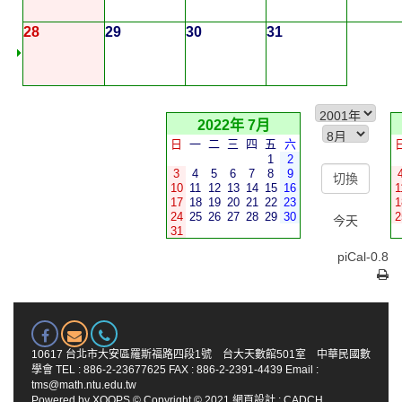
28
29
30
31
2022年 7月
日
一
二
三
四
五
六
1
2
3
4
5
6
7
8
9
10
11
12
13
14
15
16
1
17
18
19
20
21
22
23
1
24
25
26
27
28
29
30
2
今天
31
piCal-0.8
10617 台北市大安區羅斯福路四段1號 台大天數館501室 中華民國數
學會 TEL : 886-2-23677625 FAX : 886-2-2391-4439 Email :
tms@math.ntu.edu.tw
Powered by
XOOPS
© Copyright © 2021
網頁設計
:
CADCH