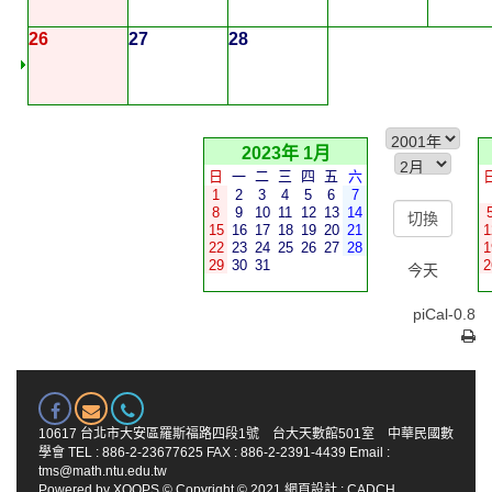
26
27
28
2023年 1月
日
一
二
三
四
五
六
1
2
3
4
5
6
7
8
9
10
11
12
13
14
15
16
17
18
19
20
21
1
22
23
24
25
26
27
28
1
29
30
31
2
今天
piCal-0.8
10617 台北市大安區羅斯福路四段1號 台大天數館501室 中華民國數
學會 TEL : 886-2-23677625 FAX : 886-2-2391-4439 Email :
tms@math.ntu.edu.tw
Powered by
XOOPS
© Copyright © 2021
網頁設計
:
CADCH