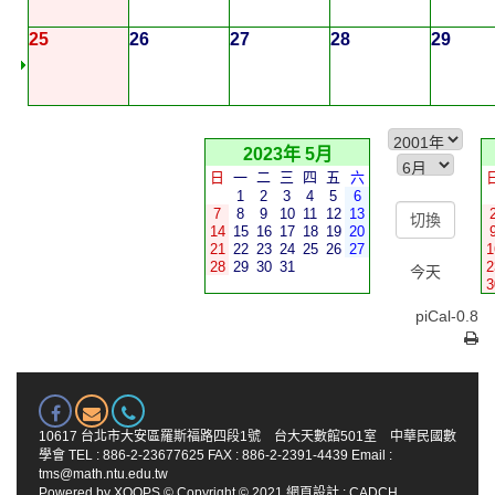
25
26
27
28
29
2023年 5月
日
一
二
三
四
五
六
1
2
3
4
5
6
7
8
9
10
11
12
13
14
15
16
17
18
19
20
21
22
23
24
25
26
27
1
28
29
30
31
2
今天
3
piCal-0.8
10617 台北市大安區羅斯福路四段1號 台大天數館501室 中華民國數
學會 TEL : 886-2-23677625 FAX : 886-2-2391-4439 Email :
tms@math.ntu.edu.tw
Powered by
XOOPS
© Copyright © 2021
網頁設計
:
CADCH