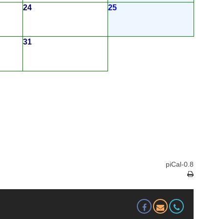
24
25
31
piCal-0.8