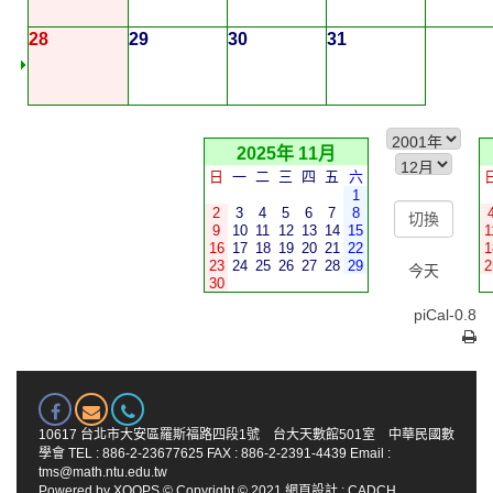
28
29
30
31
2025年 11月
日
一
二
三
四
五
六
1
2
3
4
5
6
7
8
9
10
11
12
13
14
15
1
16
17
18
19
20
21
22
1
23
24
25
26
27
28
29
2
今天
30
piCal-0.8
10617 台北市大安區羅斯福路四段1號 台大天數館501室 中華民國數
學會 TEL : 886-2-23677625 FAX : 886-2-2391-4439 Email :
tms@math.ntu.edu.tw
Powered by
XOOPS
© Copyright © 2021
網頁設計
:
CADCH