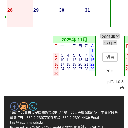
28
29
30
31
2025年 11月
日
一
二
三
四
五
六
1
2
3
4
5
6
7
8
9
10
11
12
13
14
15
1
16
17
18
19
20
21
22
1
23
24
25
26
27
28
29
2
今天
30
piCal-0.8
10617 台北市大安區羅斯福路四段1號 台大天數館501室 中華民國數
學會 TEL : 886-2-23677625 FAX : 886-2-2391-4439 Email :
tms@math.ntu.edu.tw
Powered by
XOOPS
© Copyright © 2021
網頁設計
:
CADCH