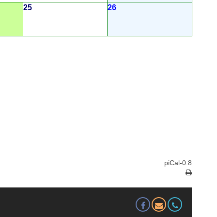
25
26
piCal-0.8