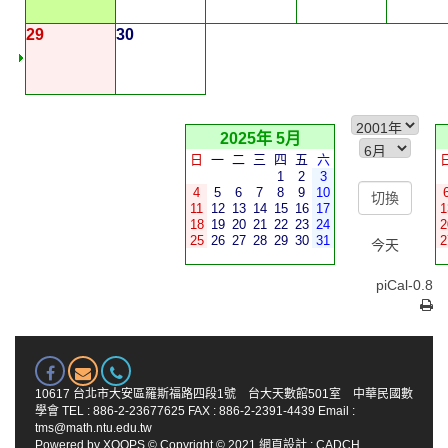
29
30
2025年 5月
日
一
二
三
四
五
六
1
2
3
4
5
6
7
8
9
10
11
12
13
14
15
16
17
1
18
19
20
21
22
23
24
2
25
26
27
28
29
30
31
2
今天
piCal-0.8
10617 台北市大安區羅斯福路四段1號 台大天數館501室 中華民國數
學會 TEL : 886-2-23677625 FAX : 886-2-2391-4439 Email :
tms@math.ntu.edu.tw
Powered by
XOOPS
© Copyright © 2021
網頁設計
:
CADCH