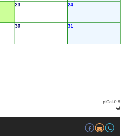
23
24
30
31
piCal-0.8