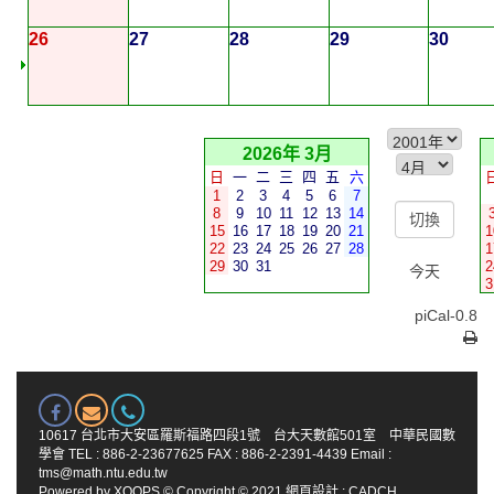
26
27
28
29
30
2026年 3月
日
一
二
三
四
五
六
1
2
3
4
5
6
7
8
9
10
11
12
13
14
15
16
17
18
19
20
21
1
22
23
24
25
26
27
28
1
29
30
31
2
今天
3
piCal-0.8
10617 台北市大安區羅斯福路四段1號 台大天數館501室 中華民國數
學會 TEL : 886-2-23677625 FAX : 886-2-2391-4439 Email :
tms@math.ntu.edu.tw
Powered by
XOOPS
© Copyright © 2021
網頁設計
:
CADCH