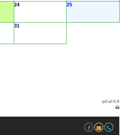
24
25
31
piCal-0.8