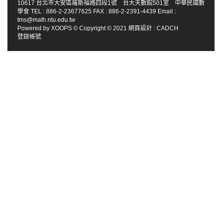
10617 台北市大安區羅斯福路四段1號 台大天數館501室 中華民國數
學會 TEL : 886-2-23677625 FAX : 886-2-2391-4439 Email :
tms@math.ntu.edu.tw
Powered by
XOOPS
© Copyright © 2021
網頁設計
:
CADCH
登錄帳號