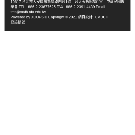
10617 台北市大安區羅斯福路四段1號 台大天數館501室 中華民國數
學會 TEL : 886-2-23677625 FAX : 886-2-2391-4439 Email :
tms@math.ntu.edu.tw
Powered by
XOOPS
© Copyright © 2021
網頁設計
:
CADCH
登錄帳號