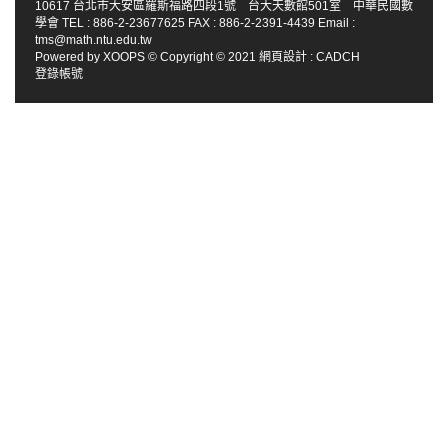
10617 台北市大安區羅斯福路四段1號 台大天數館501室 中華民國數
學會 TEL : 886-2-23677625 FAX : 886-2-2391-4439 Email :
tms@math.ntu.edu.tw
Powered by
XOOPS
© Copyright © 2021
網頁設計
:
CADCH
登錄帳號