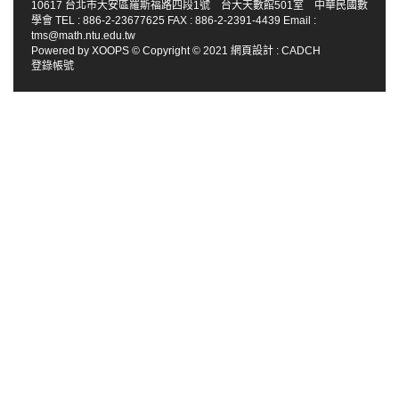
10617 台北市大安區羅斯福路四段1號 台大天數館501室 中華民國數
學會 TEL : 886-2-23677625 FAX : 886-2-2391-4439 Email :
tms@math.ntu.edu.tw
Powered by
XOOPS
© Copyright © 2021
網頁設計
:
CADCH
登錄帳號