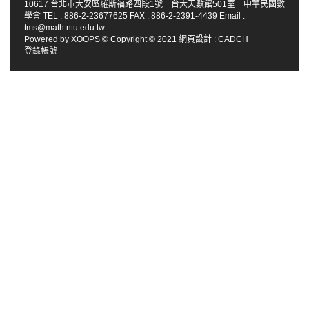
10617 台北市大安區羅斯福路四段1號 台大天數館501室 中華民國數
學會 TEL : 886-2-23677625 FAX : 886-2-2391-4439 Email :
tms@math.ntu.edu.tw
Powered by
XOOPS
© Copyright © 2021
網頁設計
:
CADCH
登錄帳號