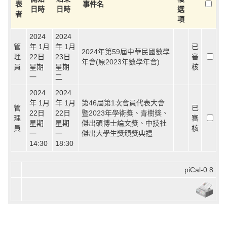
表
事件名
日時
日時
選
者
項
2024
2024
管
年 1月
年 1月
已
2024年第59屆中華民國數學
理
22日
23日
審
年會(原2023年數學年會)
員
星期
星期
核
一
二
2024
2024
年 1月
年 1月
第46屆第1次會員代表大會
管
已
22日
22日
暨2023年學術獎、青樹獎、
理
審
星期
星期
傑出碩博士論文獎、中技社
員
核
一
一
傑出大學生獎頒獎典禮
14:30
18:30
piCal-0.8