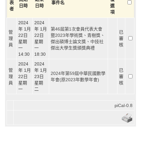
表
事件名
日時
日時
選
者
項
2024
2024
年 1月
年 1月
第46屆第1次會員代表大會
管
已
22日
22日
暨2023年學術獎、青樹獎、
理
審
星期
星期
傑出碩博士論文獎、中技社
員
核
一
一
傑出大學生獎頒獎典禮
14:30
18:30
2024
2024
管
年 1月
年 1月
已
2024年第59屆中華民國數學
理
22日
23日
審
年會(原2023年數學年會)
員
星期
星期
核
一
二
piCal-0.8