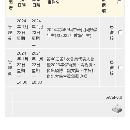
表
事件名
日時
日時
選
者
項
2024
2024
管
年 1月
年 1月
已
2024年第59屆中華民國數學
理
22日
23日
審
年會(原2023年數學年會)
員
星期
星期
核
一
二
2024
2024
年 1月
年 1月
第46屆第1次會員代表大會
管
已
22日
22日
暨2023年學術獎、青樹獎、
理
審
星期
星期
傑出碩博士論文獎、中技社
員
核
一
一
傑出大學生獎頒獎典禮
14:30
18:30
piCal-0.8