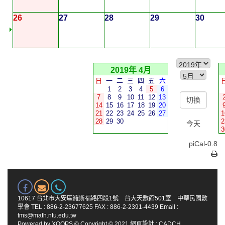
26
27
28
29
30
2019年 4月
日
一
二
三
四
五
六
1
2
3
4
5
6
7
8
9
10
11
12
13
14
15
16
17
18
19
20
21
22
23
24
25
26
27
1
28
29
30
2
今天
3
piCal-0.8
10617 台北市大安區羅斯福路四段1號 台大天數館501室 中華民國數
學會 TEL : 886-2-23677625 FAX : 886-2-2391-4439 Email :
tms@math.ntu.edu.tw
Powered by
XOOPS
© Copyright © 2021
網頁設計
:
CADCH