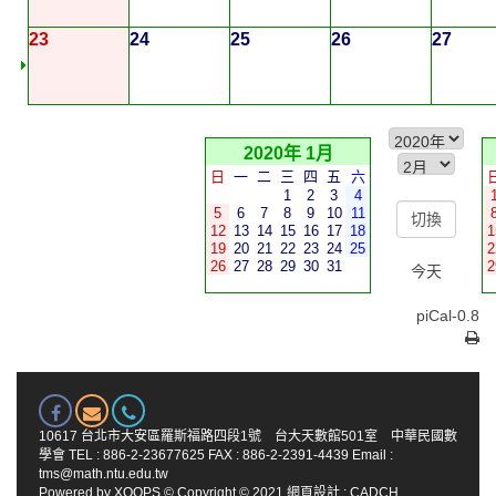
23
24
25
26
27
2020年 1月
日
一
二
三
四
五
六
1
2
3
4
5
6
7
8
9
10
11
12
13
14
15
16
17
18
1
19
20
21
22
23
24
25
2
26
27
28
29
30
31
2
今天
piCal-0.8
10617 台北市大安區羅斯福路四段1號 台大天數館501室 中華民國數
學會 TEL : 886-2-23677625 FAX : 886-2-2391-4439 Email :
tms@math.ntu.edu.tw
Powered by
XOOPS
© Copyright © 2021
網頁設計
:
CADCH